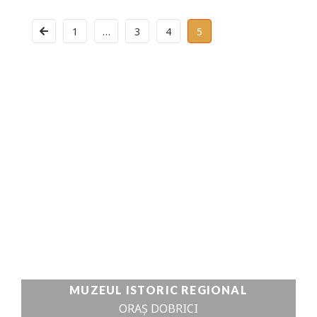
1
…
3
4
5
CETATEA
ZALDAPA
VEZI DETALII
MUZEUL ISTORIC REGIONAL
ORAȘ DOBRICI