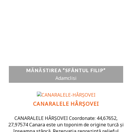
MĂNĂSTIREA ”SFÂNTUL FILIP”
Adamclisi
CANARALELE HÂRȘOVEI
CANARALELE HÂRȘOVEI Coordonate: 44,67652,
27,97574 Canara este un toponim de origine turcă și
înseamna stâncă. Rezervația reprezintă relieful