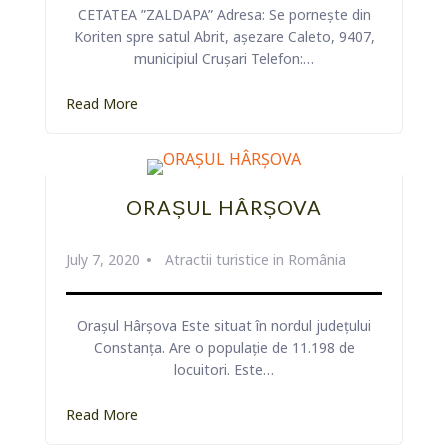
CETATEA ”ZALDAPA” Adresa: Se pornește din
Koriten spre satul Abrit, așezare Caleto, 9407,
municipiul Crușari Telefon:…
Read More
ORAȘUL HÂRȘOVA
July 7, 2020
Atractii turistice in România
MUZEUL ISTORIC
REGIONAL
Orașul Hârșova Este situat în nordul județului
Constanța. Are o populație de 11.198 de
ORAȘ DOBRICI
locuitori. Este…
Read More
Detalii