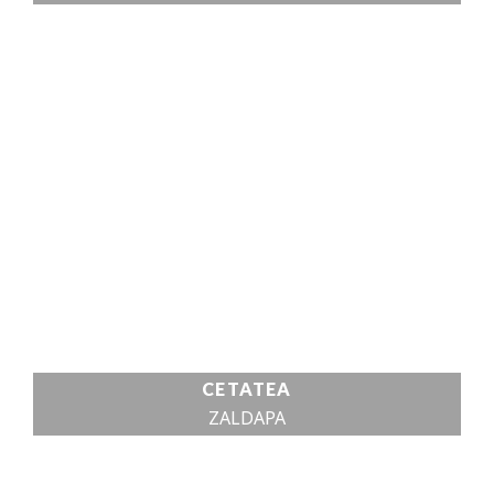
DETALII DESPRE
CANIONUL RÂULUI
USCAT
VEZI DETALII
CETATEA
ZALDAPA