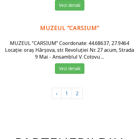
Vezi detalii
MUZEUL ”CARSIUM”
MUZEUL ”CARSIUM” Coordonate: 44.68637, 27.9464
Locație: oraș Hârșova, str. Revoluției Nr. 27 acum, Strada
9 Mai - Ansamblul V. Cotovu ...
Vezi detalii
‹
1
2