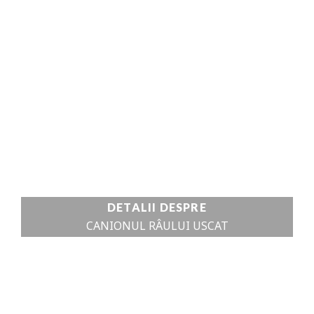
MĂNĂSTIREA
”SFÂNTUL
FILIP”
VEZI DETALII
DETALII DESPRE
CANIONUL RÂULUI USCAT