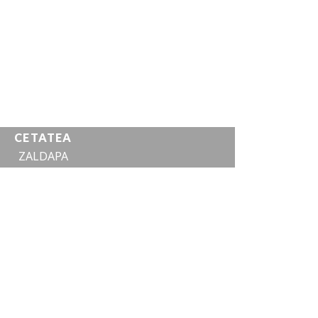
EA
”SFÂNTUL FILIP”
VEZI DETALII
CETATEA
ZALDAPA