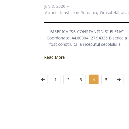
July 8, 2020
Atractii turistice in România
Orașul Hârșova
MUZEUL ISTORIC
BISERICA ”SF. CONSTANTIN ȘI ELENA”
ORAȘ DOB
Coordonate: 44.68304, 27.94336 Biserica a
fost construită la începutul secolului al…
Detalii
Read More
1
2
3
4
5