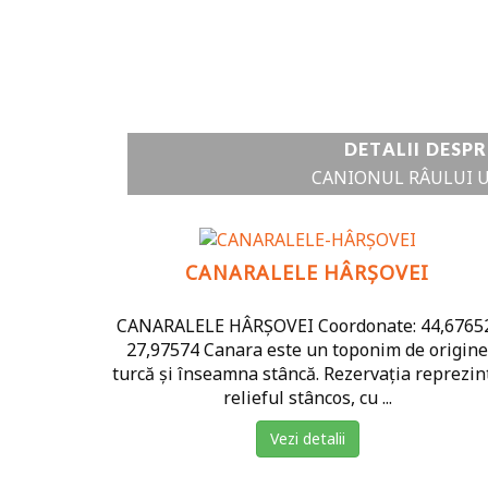
DETALII DESPR
CANIONUL RÂULUI 
CANARALELE HÂRȘOVEI
CANARALELE HÂRȘOVEI Coordonate: 44,6765
27,97574 Canara este un toponim de origine
turcă și înseamna stâncă. Rezervația reprezin
relieful stâncos, cu ...
Vezi detalii