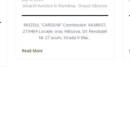
Atractii turistice in România
Orașul Hârșova
 REGIONAL
MUZEUL ”CARSIUM” Coordonate: 44.68637,
CETA
27.9464 Locație: oraș Hârșova, str. Revoluției
RICI
Nr. 27 acum, Strada 9 Mai…
Read More