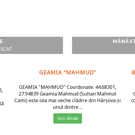
E
MĂNĂSTI
USCAT
GEAMIA “MAHMUD”
B
GEAMIA "MAHMUD" Coordonate: 44.68301,
2,
27.94839 Geamia Mahmud (Sultan Mahmut
Cami) este cea mai veche clădire din Hârșova și
c
tă
unul dintre ...
Vezi detalii