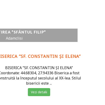
REA ”SFÂNTUL FILIP”
Adamclisi
ISERICA ”SF. CONSTANTIN ȘI ELENA”
BISERICA ”SF. CONSTANTIN ȘI ELENA”
Coordonate: 44.68304, 27.94336 Biserica a fost
onstruită la începutul secolului al XX-lea. Stilul
bisericii este ...
Vezi detalii