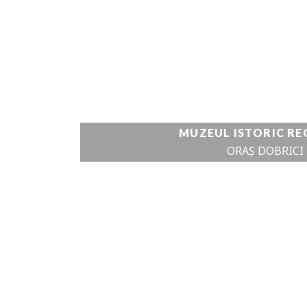
DETALII DE
CANIONUL RÂUL
VEZI DETALII
MUZEUL ISTORIC RE
ORAȘ DOBRICI