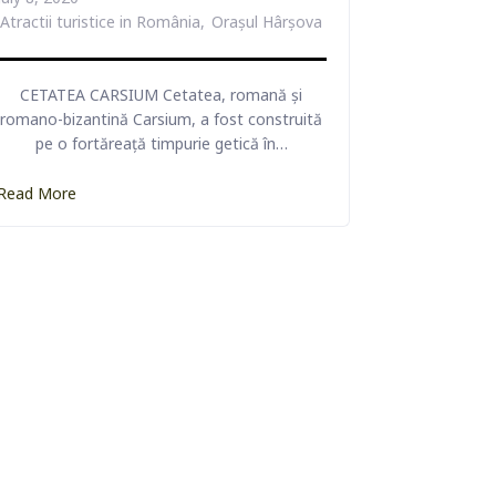
Atractii turistice in România
Orașul Hârșova
CETATEA CARSIUM Cetatea, romană și
TEA
ZALDAPA
romano-bizantină Carsium, a fost construită
pe o fortăreață timpurie getică în…
VEZI DETALII
Read More