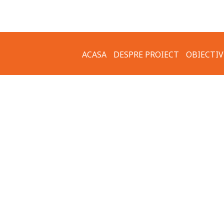
ACASA
DESPRE PROIECT
OBIECTIV
IMPLEMENTARE –
GALERIE 
OBIECTIVELE PROIECTULUI
APE MEZ
COMUNICATE DE PRESA
MUZEUL 
GRUPURI ȚINTĂ
MUZEUL 
CLĂDIRI 
CETATEA
ARHITEC