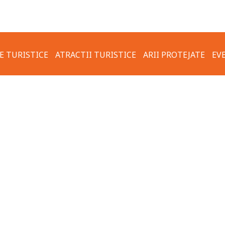
E TURISTICE
ATRACTII TURISTICE
ARII PROTEJATE
EV
FOTO & VIDEO
TRASEU TURISTIC CARSIUM –
REGULI DE COMPOR
VALEA USCATA – ZALDAPA
ECOLOGIC
OTERMALE
ORASUL HÂRȘOVA
ACTUAL
COMUNA KRUSHARI
VECHI
TRASEUL TURISTIC
VECHI
TRANSFRONTALIER HÂRȘOVA-
 HÂRȘOVA
KRUSHARI
TURĂ VECHE
HARTA TRASEELOR TURISTICE
PROPUSE PRIN PROGRAM