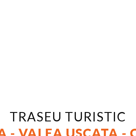
TRASEU TURISTIC
VEZI DETALII
 - VALEA USCATA -