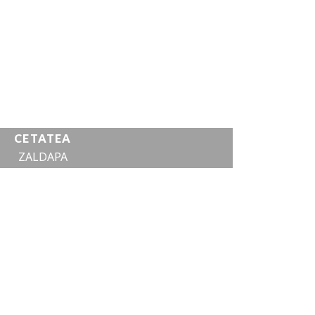
EA
”SFÂNTUL FILIP”
VEZI DETALII
CETATEA
ZALDAPA