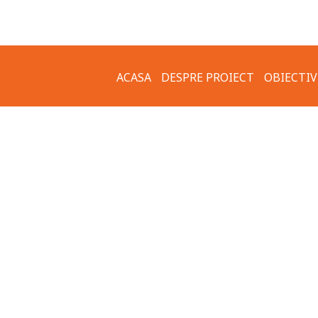
ACASA
DESPRE PROIECT
OBIECTIV
IMPLEMENTARE –
GALERIE 
OBIECTIVELE PROIECTULUI
APE MEZ
COMUNICATE DE PRESA
MUZEUL 
GRUPURI ȚINTĂ
MUZEUL 
CLĂDIRI 
CETATEA
ARHITEC