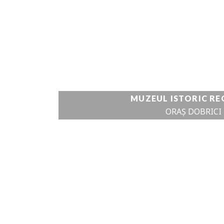
DETALII DE
CANIONUL RÂUL
VEZI DETALII
MUZEUL ISTORIC RE
ORAȘ DOBRICI