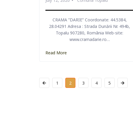
July 12, 2020
Comuna Topalu
CRAMA ”DARIE” Coordonate: 44.5384,
MUZEUL ISTORIC
28.04291 Adresa : Strada Dunării Nr. 494b,
Topalu 907280, România Web-site:
ORAȘ DOB
www.cramadarie.ro…
Read More
Detalii
1
2
3
4
5