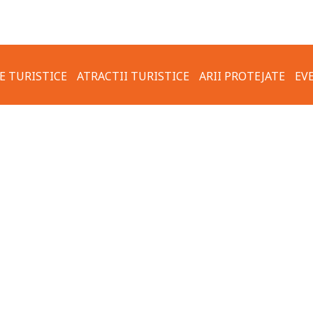
E TURISTICE
ATRACTII TURISTICE
ARII PROTEJATE
EV
FOTO & VIDEO
TRASEU TURISTIC CARSIUM –
REGULI DE COMPOR
VALEA USCATA – ZALDAPA
ECOLOGIC
OTERMALE
ORASUL HÂRȘOVA
ACTUAL
COMUNA KRUSHARI
VECHI
TRASEUL TURISTIC
VECHI
TRANSFRONTALIER HÂRȘOVA-
 HÂRȘOVA
KRUSHARI
TURĂ VECHE
HARTA TRASEELOR TURISTICE
PROPUSE PRIN PROGRAM