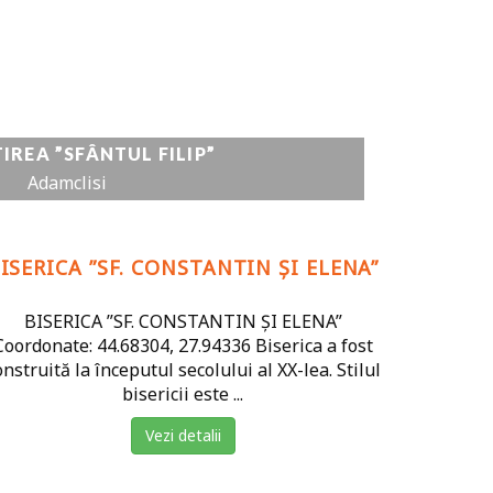
REA ”SFÂNTUL FILIP”
Adamclisi
ISERICA ”SF. CONSTANTIN ȘI ELENA”
BISERICA ”SF. CONSTANTIN ȘI ELENA”
Coordonate: 44.68304, 27.94336 Biserica a fost
onstruită la începutul secolului al XX-lea. Stilul
bisericii este ...
Vezi detalii