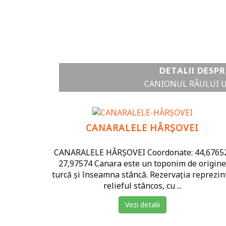
DETALII DESPR
CANIONUL RÂULUI 
CANARALELE HÂRȘOVEI
CANARALELE HÂRȘOVEI Coordonate: 44,6765
27,97574 Canara este un toponim de origine
turcă și înseamna stâncă. Rezervația reprezin
relieful stâncos, cu ...
Vezi detalii