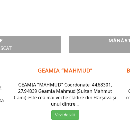
E
MĂNĂSTI
USCAT
GEAMIA “MAHMUD”
B
GEAMIA "MAHMUD" Coordonate: 44.68301,
2,
27.94839 Geamia Mahmud (Sultan Mahmut
Cami) este cea mai veche clădire din Hârșova și
c
tă
unul dintre ...
Vezi detalii