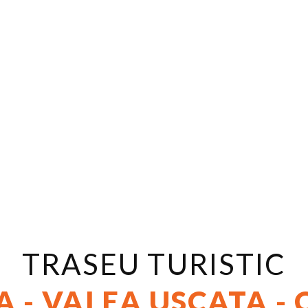
TRASEU TURISTIC
VEZI DETALII
 - VALEA USCATA -