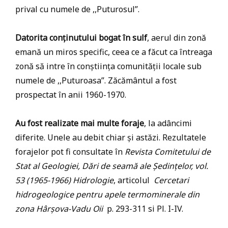
prival cu numele de ,,Puturosul”.
Datorita conținutului bogat în sulf
, aerul din zonă
emană un miros specific, ceea ce a făcut ca întreaga
zonă să intre în conștiința comunității locale sub
numele de ,,Puturoasa”. Zăcământul a fost
prospectat în anii 1960-1970.
Au fost realizate mai multe foraje
, la adâncimi
diferite. Unele au debit chiar și astăzi. Rezultatele
forajelor pot fi consultate în
Revista Comitetului de
Stat al Geologiei, Dări de seamă ale Ședințelor, vol.
53 (1965-1966) Hidrologie
, articolul
Cercetari
hidrogeologice pentru apele termominerale din
zona Hârșova-Vadu Oii
p. 293-311 si Pl. I-IV.