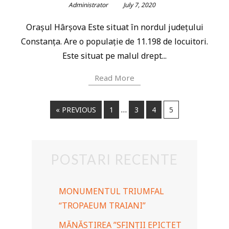
Administrator
July 7, 2020
Orașul Hârșova Este situat în nordul județului
Constanța. Are o populație de 11.198 de locuitori.
Este situat pe malul drept...
Read More
…
« PREVIOUS
1
3
4
5
POSTARI RECENTE
MONUMENTUL TRIUMFAL
“TROPAEUM TRAIANI”
MĂNĂSTIREA ”SFINȚII EPICTET