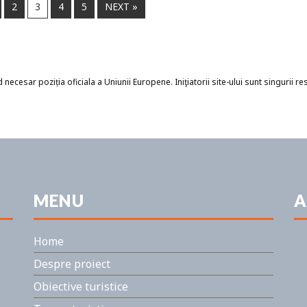
2
3
4
5
NEXT »
necesar poziția oficiala a Uniunii Europene. Iniţiatorii site-ului sunt singurii r
MENU
A
Home
Despre proiect
Obiective turistice