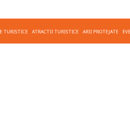
E TURISTICE
ATRACTII TURISTICE
ARII PROTEJATE
EV
FOTO & VIDEO
TRASEU TURISTIC CARSIUM –
REGULI DE COMPOR
VALEA USCATA – ZALDAPA
ECOLOGIC
OTERMALE
ORASUL HÂRȘOVA
ACTUAL
COMUNA KRUSHARI
VECHI
TRASEUL TURISTIC
VECHI
TRANSFRONTALIER HÂRȘOVA-
 HÂRȘOVA
KRUSHARI
TURĂ VECHE
HARTA TRASEELOR TURISTICE
PROPUSE PRIN PROGRAM