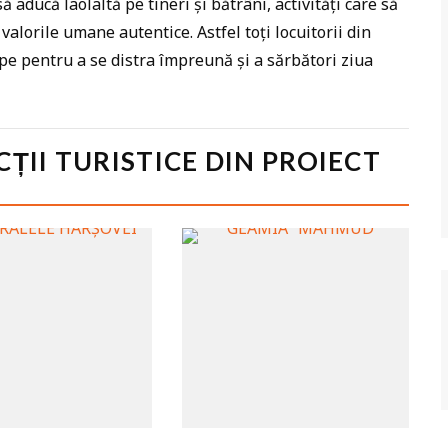
să aducă laolaltă pe tineri și bătrâni, activități care să
alorile umane autentice. Astfel toți locuitorii din
ipe pentru a se distra împreună și a sărbători ziua
CȚII TURISTICE DIN PROIECT