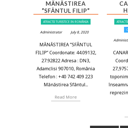
MĂNĂSTIREA
CA
H
”SFÂNTUL FILIP”
ATRACTII TURISTICE IN ROMÂNIA
ATRACTI
Administrator
July 8, 2020
Administ
MĂNĂSTIREA ”SFÂNTUL
FILIP” Coordonate: 44.09132,
CANAR
27.92822 Adresa : DN3,
Coord
Adamclisi 907010, România
27,975
Telefon : +40 742 409 223
toponim 
Mănăstirea Sfântul...
înseamna
reprezin
Read More