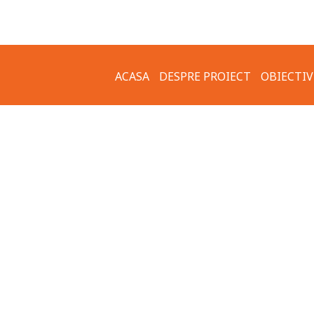
ACASA
DESPRE PROIECT
OBIECTIV
IMPLEMENTARE –
GALERIE 
OBIECTIVELE PROIECTULUI
APE MEZ
COMUNICATE DE PRESA
MUZEUL 
GRUPURI ȚINTĂ
MUZEUL 
CLĂDIRI 
CETATEA
ARHITEC