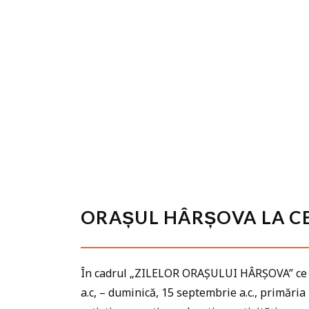
ORAȘUL HÂRȘOVA LA C
În cadrul „ZILELOR ORAȘULUI HÂRȘOVA” ce vor
a.c, – duminică, 15 septembrie a.c., primări