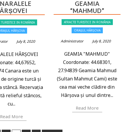
NARALELE
GEAMIA
ÂRȘOVEI
“MAHMUD”
ATRACTII TURISTICE IN ROMÂNIA
I TURISTICE IN ROMÂNIA
ORAȘUL HÂRȘOVA
ORAȘUL HÂRȘOVA
Administrator
July 8, 2020
rator
July 8, 2020
GEAMIA "MAHMUD"
ALELE HÂRȘOVEI
Coordonate: 44.68301,
onate: 44,67652,
27.94839 Geamia Mahmud
74 Canara este un
(Sultan Mahmut Cami) este
de origine turcă și
cea mai veche clădire din
 stâncă. Rezervația
Hârșova și unul dintre...
tă relieful stâncos,
cu...
Read More
Read More