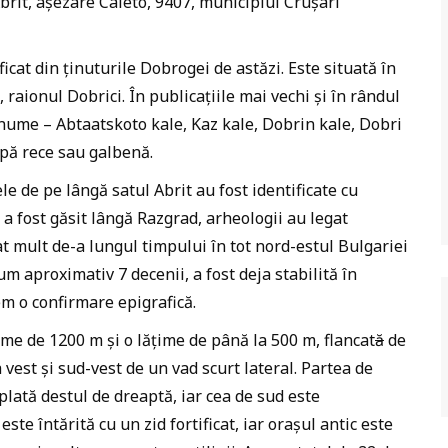
brit, așezare Caleto, 9407, municipiul Crușari
icat din ținuturile Dobrogei de astăzi. Este situată în
 raionul Dobrici. În publicațiile mai vechi și în rândul
 nume – Abtaatskoto kale, Kaz kale, Dobrin kale, Dobri
apă rece sau galbenă.
le de pe lângă satul Abrit au fost identificate cu
a a fost găsit lângă Razgrad, arheologii au legat
t mult de-a lungul timpului în tot nord-estul Bulgariei
um aproximativ 7 decenii, a fost deja stabilită în
em o confirmare epigrafică.
me de 1200 m și o lățime de până la 500 m, flancat
ă
de
a vest și sud-vest de un vad scurt lateral. Partea de
plată destul de dreaptă, iar cea de sud este
ste întărită cu un zid fortificat, iar orașul antic este