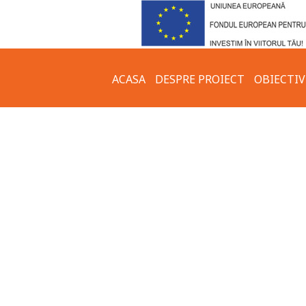
ACASA
DESPRE PROIECT
OBIECTIV
IMPLEMENTARE –
GALERIE 
OBIECTIVELE PROIECTULUI
APE MEZ
COMUNICATE DE PRESA
MUZEUL 
GRUPURI ȚINTĂ
MUZEUL 
CLĂDIRI 
CETATEA
ARHITEC