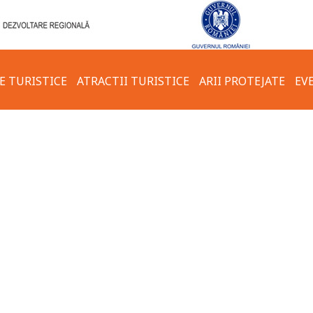
E TURISTICE
ATRACTII TURISTICE
ARII PROTEJATE
EV
FOTO & VIDEO
TRASEU TURISTIC CARSIUM –
REGULI DE COMPOR
VALEA USCATA – ZALDAPA
ECOLOGIC
OTERMALE
ORASUL HÂRȘOVA
ACTUAL
COMUNA KRUSHARI
VECHI
TRASEUL TURISTIC
VECHI
TRANSFRONTALIER HÂRȘOVA-
 HÂRȘOVA
KRUSHARI
TURĂ VECHE
HARTA TRASEELOR TURISTICE
PROPUSE PRIN PROGRAM