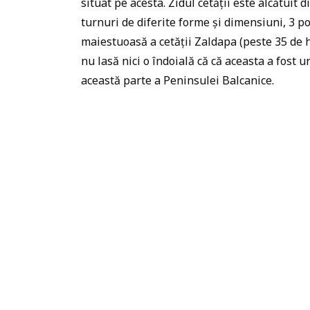
situat pe acesta. Zidul cetății este alcătuit 
turnuri de diferite forme și dimensiuni, 3 p
maiestuoasă a cetății Zaldapa (peste 35 de h
nu lasă nici o îndoială că că aceasta a fost 
această parte a Peninsulei Balcanice.