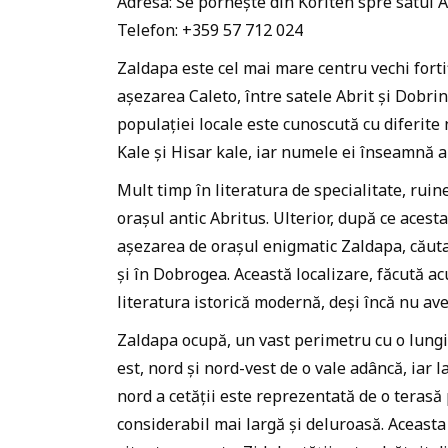
Adresa: Se pornește din Koriten spre satul A
Telefon: +359 57 712 024
Zaldapa este cel mai mare centru vechi fortif
așezarea Caleto, între satele Abrit și Dobrin,
populației locale este cunoscută cu diferite
Kale și Hisar kale, iar numele ei înseamnă 
Mult timp în literatura de specialitate, ruine
orașul antic Abritus. Ulterior, după ce acest
așezarea de orașul enigmatic Zaldapa, căuta
și în Dobrogea. Această localizare, făcută ac
literatura istorică modernă, deși încă nu av
Zaldapa ocupă, un vast perimetru cu o lungi
est, nord și nord-vest de o vale adâncă, iar l
nord a cetății este reprezentată de o terasă 
considerabil mai largă și deluroasă. Aceasta e