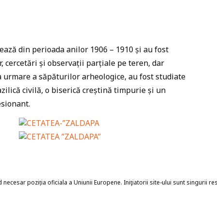
ează din perioada anilor 1906 – 1910 și au fost
r, cercetări și observații parțiale pe teren, dar
 urmare a săpăturilor arheologice, au fost studiate
zilică civilă, o biserică creștină timpurie și un
esionant.
necesar poziția oficiala a Uniunii Europene. Iniţiatorii site-ului sunt singurii r