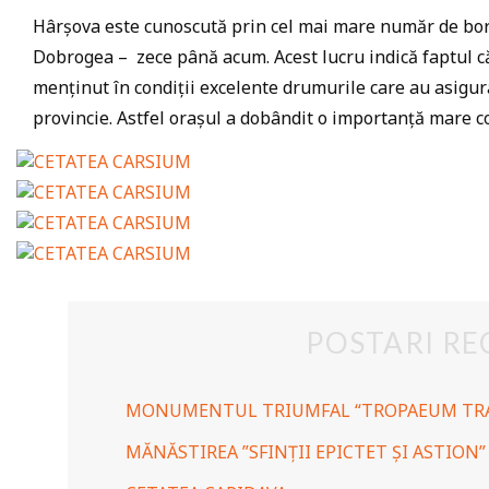
Hârșova este cunoscută prin cel mai mare număr de born
Dobrogea – zece până acum. Acest lucru indică faptul că
menținut în condiții excelente drumurile care au asigura
provincie. Astfel orașul a dobândit o importanță mare co
POSTARI RE
MONUMENTUL TRIUMFAL “TROPAEUM TRA
MĂNĂSTIREA ”SFINȚII EPICTET ȘI ASTION”