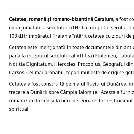
Cetatea, romană și romano-bizantină Carsium
, a fost 
doua jumătate a secolului I d.Hr. La începutul secolul II 
103 d.Hr. împăratul Traian a întărit cetatea cu ziduri de 
Cetatea este menționată în toate documentele din antichi
până la începutul secolului al VII-lea (Ptolemeu, Tabul
Notitia Dignitatum, Hierocles, Procopius, Geograful di
Carsos. Cel mai probabil, toponimul este de origine getic
Cetatea a fost construită pe malul fluviului Dunărea, î
trecere a Dunării spre Câmpia Ialomiței. Acesta a furni
romanizate la sud și la nord de Dunăre. În creștinismul
spiritual.