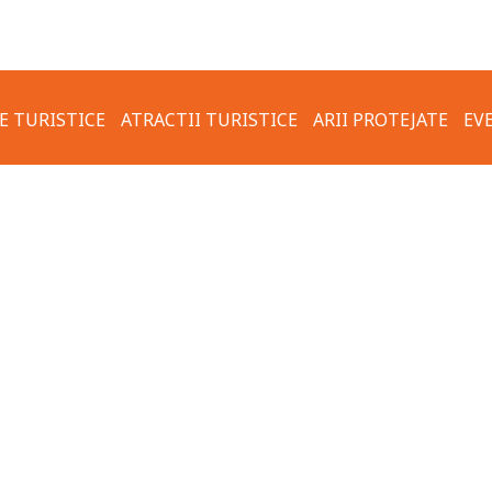
E TURISTICE
ATRACTII TURISTICE
ARII PROTEJATE
EV
FOTO & VIDEO
TRASEU TURISTIC CARSIUM –
REGULI DE COMPOR
VALEA USCATA – ZALDAPA
ECOLOGIC
OTERMALE
ORASUL HÂRȘOVA
ACTUAL
COMUNA KRUSHARI
VECHI
TRASEUL TURISTIC
VECHI
TRANSFRONTALIER HÂRȘOVA-
 HÂRȘOVA
KRUSHARI
TURĂ VECHE
HARTA TRASEELOR TURISTICE
PROPUSE PRIN PROGRAM