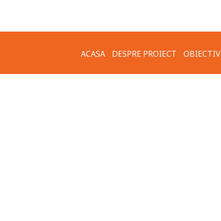
ACASA
DESPRE PROIECT
OBIECTIV
IMPLEMENTARE –
GALERIE 
OBIECTIVELE PROIECTULUI
APE MEZ
COMUNICATE DE PRESA
MUZEUL 
GRUPURI ȚINTĂ
MUZEUL 
CLĂDIRI 
CETATEA
ARHITEC