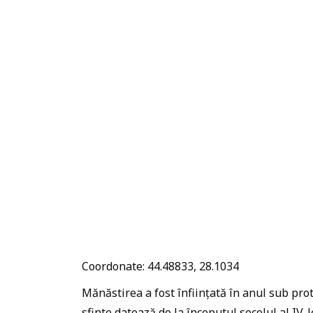
Coordonate: 44.48833, 28.1034
Mănăstirea a fost înființată în anul sub prot
sfinte datează de la începutul secolul al IV-