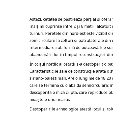
Astăzi, cetatea se păstrează parțial și oferă
înălțimi cuprinse între 2 și 6 metri, alcătuit
turnuri. Peretele din nord-est este vizibil di
semicirculare la colțuri și patrulaterale din
intermediare sub formă de potcoavă. Ele sunt
abandonării lor în timpul reconstrucției di
În colțul nordic al cetății s-a descoperit o ba
Caracteristicile sale de construcție arată o 
siriano-palestinian. Are o lungime de 18,20 c
care se termină cu o absidă semicirculară; în
descoperită o mică criptă, care reproduce plan
moaștele unui martir.
Descoperirile arheologice atestă locul și rol