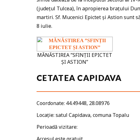
(județul Tulcea), în apropierea brațului Dun
martiri. Sf. Mucenici Epictet și Astion sunt s
8 iulie.
MĂNĂSTIREA ”SFINȚII EPICTET
ȘI ASTION”
CETATEA CAPIDAVA
Coordonate: 44.49448, 28.08976
Locație: satul Capidava, comuna Topalu
Perioadă vizitare:
Accesul este gratuit.