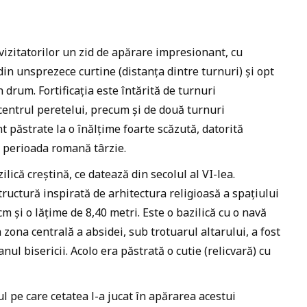
 vizitatorilor un zid de apărare impresionant, cu
 din unsprezece curtine (distanța dintre turnuri) și opt
n drum. Fortificația este întărită de turnuri
 centrul peretelui, precum și de două turnuri
 păstrate la o înălțime foarte scăzută, datorită
n perioada romană târzie.
zilică creștină, ce datează din secolul al VI-lea.
structură inspirată de arhitectura religioasă a spațiului
m și o lățime de 8,40 metri. Este o bazilică cu o navă
 zona centrală a absidei, sub trotuarul altarului, a fost
ul bisericii. Acolo era păstrată o cutie (relicvară) cu
ul pe care cetatea l-a jucat în apărarea acestui