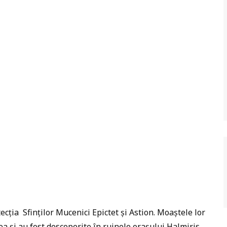
ecția Sfinților Mucenici Epictet și Astion. Moaștele lor
lea și au fost descoperite în ruinele orașului Halmiris