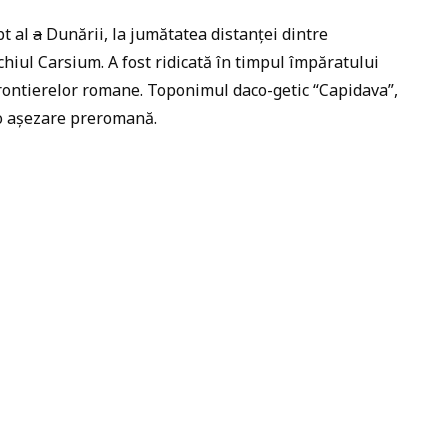
pt al
a
Dunării, la jumătatea distanței dintre
hiul Carsium. A fost ridicată în timpul împăratului
frontierelor romane. Toponimul daco-getic “Capidava”,
-o așezare preromană.