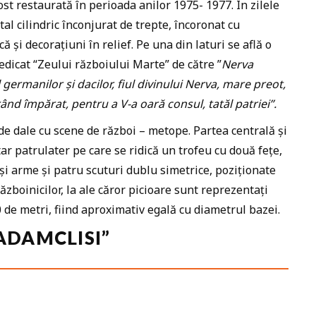
fost restaurată în perioada anilor 1975- 1977. În zilele
l cilindric înconjurat de trepte, încoronat cu
ă și decorațiuni în relief. Pe una din laturi se află o
dicat “Zeului războiului Marte” de către ”
Nerva
 germanilor și dacilor, fiul divinului Nerva, mare preot,
rând împărat, pentru a V-a oară consul, tatăl patriei”.
de dale cu scene de război – metope. Partea centrală și
ar patrulater pe care se ridică un trofeu cu două fețe,
i arme și patru scuturi dublu simetrice, poziționate
războinicilor, la ale căror picioare sunt reprezentați
 de metri, fiind aproximativ egală cu diametrul bazei.
ADAMCLISI”