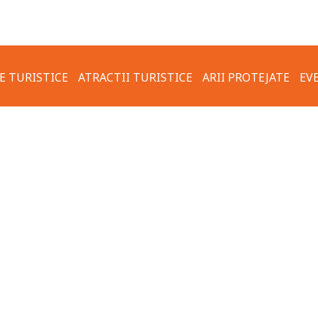
E TURISTICE
ATRACTII TURISTICE
ARII PROTEJATE
EV
FOTO & VIDEO
TRASEU TURISTIC CARSIUM –
REGULI DE COMPOR
VALEA USCATA – ZALDAPA
ECOLOGIC
OTERMALE
ORASUL HÂRȘOVA
ACTUAL
COMUNA KRUSHARI
VECHI
TRASEUL TURISTIC
VECHI
TRANSFRONTALIER HÂRȘOVA-
 HÂRȘOVA
KRUSHARI
TURĂ VECHE
HARTA TRASEELOR TURISTICE
PROPUSE PRIN PROGRAM