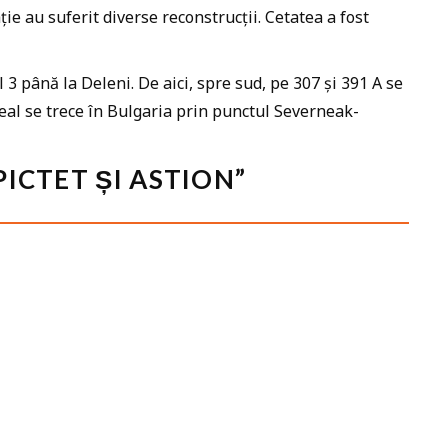
ție au suferit diverse reconstrucții. Cetatea a fost
3 până la Deleni. De aici, spre sud, pe 307 și 391 A se
al se trece în Bulgaria prin punctul Severneak-
PICTET ȘI ASTION”