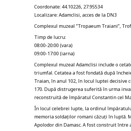
Coordonate: 44.10226, 27.95534
Localizare: Adamclisi, acces de la DN3
Complexul muzeal ”Tropaeum Traiani”, Trof
Timp de lucru:
08:00-20:00 (vara)
09:00-17:00 (iarna)
Complexul muzeal Adamclisi include o ceta
triumfal. Cetatea a fost fondată după închei
Traian, în anul 102, în locul luptei decisive 
170. După distrugerea suferită în urma invaz
reconstruită de împăratul Constantin cel Ma
În locul celebrei lupte, la ordinul împăratul
memoria soldaților romani căzuți în luptă. 
Apolodor din Damasc. A fost construit între 