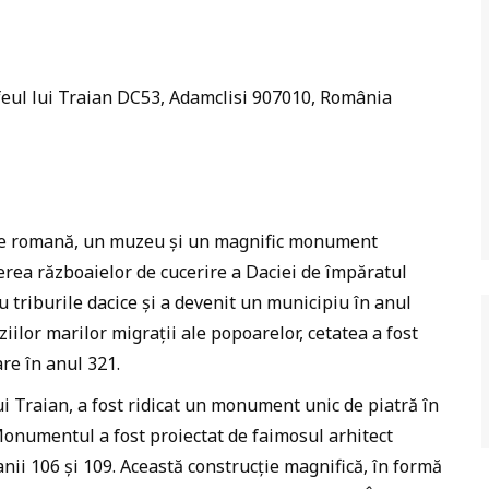
eul lui Traian DC53, Adamclisi 907010, România
te romană, un muzeu și un magnific monument
erea războaielor de cucerire a Daciei de împăratul
cu triburile dacice și a devenit un municipiu în anul
iilor marilor migrații ale popoarelor, cetatea a fost
re în anul 321.
ui Traian, a fost ridicat un monument unic de piatră în
Monumentul a fost proiectat de faimosul arhitect
anii 106 și 109. Această construcție magnifică, în formă