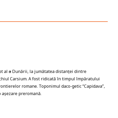
pt al
a
Dunării, la jumătatea distanței dintre
hiul Carsium. A fost ridicată în timpul împăratului
frontierelor romane. Toponimul daco-getic “Capidava”,
-o așezare preromană.