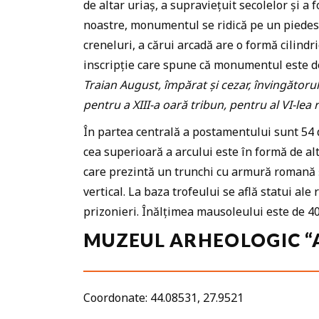
de altar uriaș, a supraviețuit secolelor și a 
noastre, monumentul se ridică pe un piedesta
creneluri, a cărui arcadă are o formă cilindric
inscripție care spune că monumentul este de
Traian August, împărat și cezar, învingătorul
pentru a XIII-a oară tribun, pentru al VI-lea 
În partea centrală a postamentului sunt 54 
cea superioară a arcului este în formă de alt
care prezintă un trunchi cu armură romană ș
vertical. La baza trofeului se află statui ale 
prizonieri. Înălțimea mausoleului este de 40
MUZEUL ARHEOLOGIC “
Coordonate: 44.08531, 27.9521