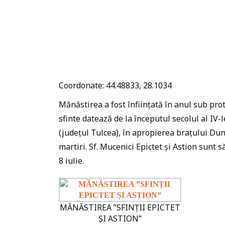
Coordonate: 44.48833, 28.1034
Mănăstirea a fost înființată în anul sub prot
sfinte datează de la începutul secolul al IV-
(județul Tulcea), în apropierea brațului Dun
martiri. Sf. Mucenici Epictet și Astion sunt s
8 iulie.
MĂNĂSTIREA ”SFINȚII EPICTET
ȘI ASTION”