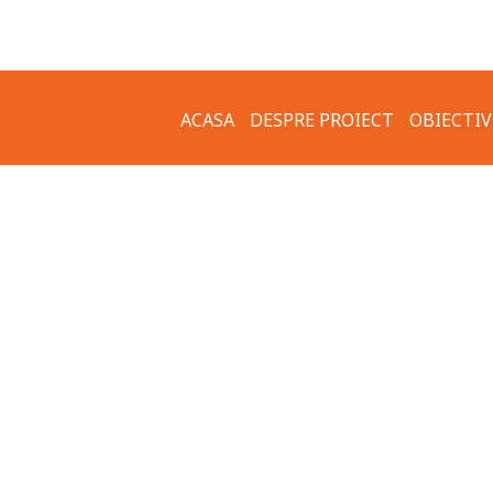
ACASA
DESPRE PROIECT
OBIECTIV
IMPLEMENTARE –
GALERIE 
OBIECTIVELE PROIECTULUI
APE MEZ
COMUNICATE DE PRESA
MUZEUL 
GRUPURI ȚINTĂ
MUZEUL 
CLĂDIRI 
CETATEA
ARHITEC