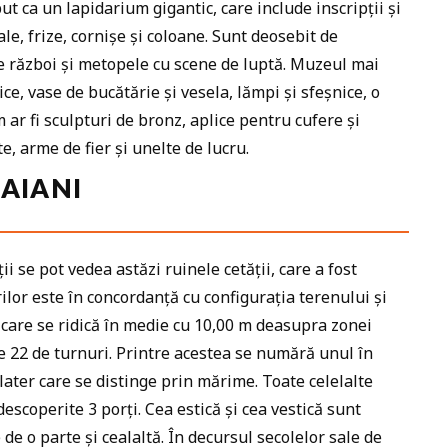
 ca un lapidarium gigantic, care include inscripții și
e, frize, cornișe și coloane. Sunt deosebit de
e război și metopele cu scene de luptă. Muzeul mai
e, vase de bucătărie și vesela, lămpi și sfeșnice, o
 ar fi sculpturi de bronz, aplice pentru cufere și
e, arme de fier și unelte de lucru.
AIANI
 se pot vedea astăzi ruinele cetății, care a fost
rilor este în concordanță cu configurația terenului și
 care se ridică în medie cu 10,00 m deasupra zonei
de 22 de turnuri. Printre acestea se numără unul în
ater care se distinge prin mărime. Toate celelalte
escoperite 3 porți. Cea estică și cea vestică sunt
de o parte și cealaltă. În decursul secolelor sale de