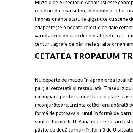
Muzeul de Arheologie Adamclisi este conceput
reliefuri din mausoleu, elemente arhitectural
impresionante statuile gigantice cu scene d
adăpostește o bogată colecție de dale ceramic
varietate de obiecte din metal prelucrat, cum
centuri, agrafe de păr, inele și alte ornament
CETATEA TROPAEUM TR
Nu departe de muzeu în apropierea localității
parțial cercetată și restaurată. Traseul zidu
înconjoară periferia unei terase plate joase
înconjurătoare. Incinta cetății era apărată 
formă de potcoavă și unul în formă de patrul
sunt în formă de U. Până în prezent au fost d
păzite de două turnuri în formă de U situate 