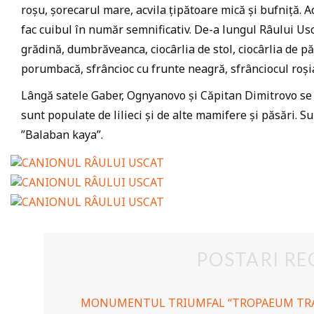
roșu, șorecarul mare, acvila țipătoare mică și bufniță. 
fac cuibul în număr semnificativ. De-a lungul Râului Usc
grădină, dumbrăveanca, ciocârlia de stol, ciocârlia de pă
porumbacă, sfrâncioc cu frunte neagră, sfrânciocul roșia
Lângă satele Gaber, Ognyanovo și Căpitan Dimitrovo se 
sunt populate de lilieci și de alte mamifere și păsări. Su
”Balaban kaya”.
POSTARI RE
MONUMENTUL TRIUMFAL “TROPAEUM TRA