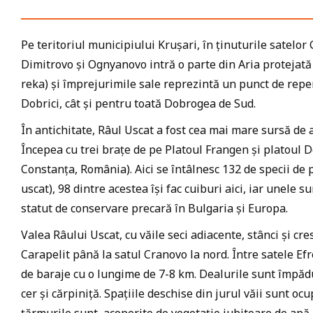
Pe teritoriul municipiului Krușari, în ținuturile satelor
Dimitrovo și Ognyanovo intră o parte din Aria protejată
reka) și împrejurimile sale reprezintă un punct de repe
Dobrici, cât și pentru toată Dobrogea de Sud.
În antichitate, Râul Uscat a fost cea mai mare sursă de
Începea cu trei brațe de pe Platoul Frangen și platoul D
Constanța, România). Aici se întâlnesc 132 de specii de 
uscat), 98 dintre acestea își fac cuiburi aici, iar unele 
statut de conservare precară în Bulgaria și Europa.
Valea Râului Uscat, cu văile seci adiacente, stânci și cr
Carapelit până la satul Cranovo la nord. Între satele Ef
de baraje cu o lungime de 7-8 km. Dealurile sunt împăd
cer și cărpiniță. Spațiile deschise din jurul văii sunt oc