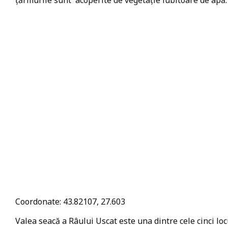
țărmurile sunt acoperite de vegetație iubitoare de apă.
Coordonate: 43.82107, 27.603
Valea seacă a Râului Uscat este una dintre cele cinci lo